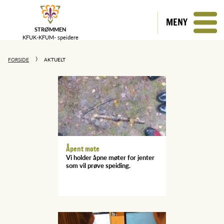
MENY
STRØMMEN
KFUK-KFUM-
speidere
FORSIDE
AKTUELT
Åpent møte
Vi holder åpne møter for jenter
som vil prøve speiding.