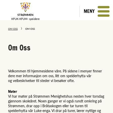
MENY
STRØMMEN
KFUK-KFUM-
speidere
OM OSS
OM OSS
Om Oss
Velkommen til hjemmesidene våre. På sidene i menyer finner
dere mer informasjon om oss, litt om speiderhytta vår
og veibeskrivelser til steder vi besøker ofte.
Møter
Vi har møter på Strømmen Menighetshus nesten hver torsdag
gjennom skoleåret. Noen ganger er vi også rundt omkring på
Strømmen, drar opp i Bråtaskogen eller tar turen til
speiderhytta vår Luke-enga. Vi drar på turer, lærer nyttige og