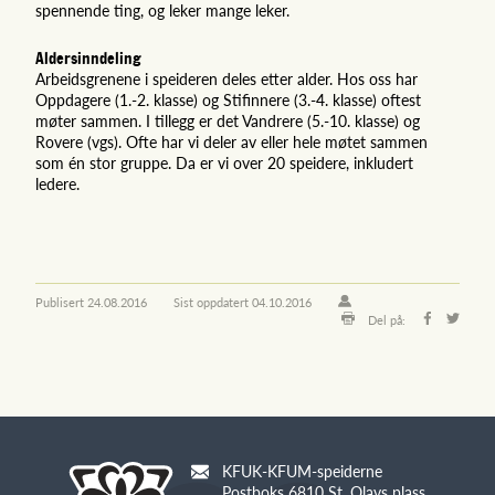
spennende ting, og leker mange leker.
Aldersinndeling
Arbeidsgrenene i speideren deles etter alder. Hos oss har
Oppdagere (1.-2. klasse) og Stifinnere (3.-4. klasse) oftest
møter sammen. I tillegg er det Vandrere (5.-10. klasse) og
Rovere (vgs). Ofte har vi deler av eller hele møtet sammen
som én stor gruppe. Da er vi over 20 speidere, inkludert
ledere.
Publisert
24.08.2016
Sist oppdatert
04.10.2016
Del på:
KFUK-KFUM-speiderne
Postboks 6810 St. Olavs plass