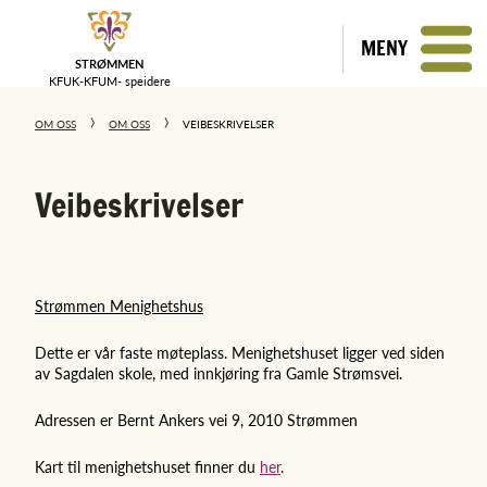
MENY
STRØMMEN
KFUK-KFUM-
speidere
OM OSS
OM OSS
VEIBESKRIVELSER
Veibeskrivelser
Strømmen Menighetshus
Dette er vår faste møteplass. Menighetshuset ligger ved siden
av Sagdalen skole, med innkjøring fra Gamle Strømsvei.
Adressen er Bernt Ankers vei 9, 2010 Strømmen
Kart til menighetshuset finner du
her
.