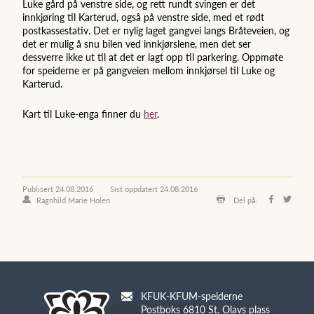
Luke gård på venstre side, og rett rundt svingen er det
innkjøring til Karterud, også på venstre side, med et rødt
postkassestativ.
Det er nylig laget gangvei langs Bråteveien, og
det er mulig å snu bilen ved innkjørslene, men det ser
dessverre ikke ut til at det er lagt opp til parkering. Oppmøte
for speiderne er på gangveien mellom innkjørsel til Luke og
Karterud.
Kart til Luke-enga finner du
her
.
Publisert
24.08.2016
Sist oppdatert
24.08.2016
Ragnhild Marie Holen
Del på:
KFUK-KFUM-speiderne
Postboks 6810 St. Olavs plass